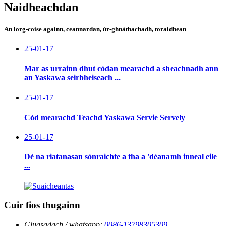
Naidheachdan
An lorg-coise againn, ceannardan, ùr-ghnàthachadh, toraidhean
25-01-17
Mar as urrainn dhut còdan mearachd a sheachnadh ann
an Yaskawa seirbheiseach ...
25-01-17
Còd mearachd Teachd Yaskawa Servie Servely
25-01-17
Dè na riatanasan sònraichte a tha a 'dèanamh inneal eile
...
Cuir fios thugainn
Gluasadach / whatsapp:
0086-13798305309