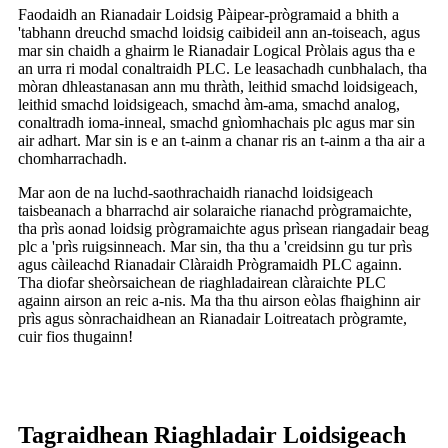
Faodaidh an Rianadair Loidsig Pàipear-prògramaid a bhith a
'tabhann dreuchd smachd loidsig caibideil ann an-toiseach, agus
mar sin chaidh a ghairm le Rianadair Logical Pròlais agus tha e
an urra ri modal conaltraidh PLC. Le leasachadh cunbhalach, tha
mòran dhleastanasan ann mu thràth, leithid smachd loidsigeach,
leithid smachd loidsigeach, smachd àm-ama, smachd analog,
conaltradh ioma-inneal, smachd gnìomhachais plc agus mar sin
air adhart. Mar sin is e an t-ainm a chanar ris an t-ainm a tha air a
chomharrachadh.
Mar aon de na luchd-saothrachaidh rianachd loidsigeach
taisbeanach a bharrachd air solaraiche rianachd prògramaichte,
tha prìs aonad loidsig prògramaichte agus prìsean riangadair beag
plc a 'prìs ruigsinneach. Mar sin, tha thu a 'creidsinn gu tur prìs
agus càileachd Rianadair Clàraidh Prògramaidh PLC againn.
Tha diofar sheòrsaichean de riaghladairean clàraichte PLC
againn airson an reic a-nis. Ma tha thu airson eòlas fhaighinn air
prìs agus sònrachaidhean an Rianadair Loitreatach prògramte,
cuir fios thugainn!
Tagraidhean Riaghladair Loidsigeach