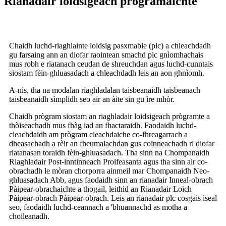
Rianadair loidsigeach prògramaichte
Chaidh luchd-riaghlainte loidsig pasxmable (plc) a chleachdadh
gu farsaing ann an diofar raointean smachd plc gnìomhachais
mus robh e riatanach ceudan de shreuchdan agus luchd-cunntais
siostam fèin-ghluasadach a chleachdadh leis an aon ghnìomh.
A-nis, tha na modalan riaghladalan taisbeanaidh taisbeanach
taisbeanaidh sìmplidh seo air an àite sin gu ìre mhòr.
Chaidh prògram siostam an riaghladair loidsigeach prògramte a
thòiseachadh mus fhàg iad an fhactaraidh. Faodaidh luchd-
cleachdaidh am prògram cleachdaiche co-fhreagarrach a
dheasachadh a rèir an fheumalachdan gus coinneachadh ri diofar
riatanasan toraidh fèin-ghluasadach. Tha sinn na Chompanaidh
Riaghladair Post-inntinneach Proifeasanta agus tha sinn air co-
obrachadh le mòran chorporra ainmeil mar Chompanaidh Neo-
ghluasadach Abb, agus faodaidh sinn an rianadair Inneal-obrach
Pàipear-obrachaichte a thogail, leithid an Rianadair Loich
Pàipear-obrach Pàipear-obrach. Leis an rianadair plc cosgais ìseal
seo, faodaidh luchd-ceannach a 'bhuannachd as motha a
choileanadh.