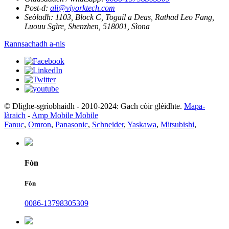
Post-d:
ali@viyorktech.com
Seòladh:
1103, Block C, Togail a Deas, Rathad Leo Fang,
Luouu Sgìre, Shenzhen, 518001, Sìona
Rannsachadh a-nis
© Dlighe-sgrìobhaidh - 2010-2024: Gach còir glèidhte.
Mapa-
làraich
-
Amp Mobile Mobile
Fanuc
,
Omron
,
Panasonic
,
Schneider
,
Yaskawa
,
Mitsubishi
,
Fòn
Fòn
0086-13798305309