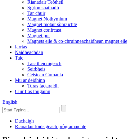
Rianadair Teòtheil
Sgrion suathadh
Tar-chuir
Magnet Nothymium
Magnet motair sònraichte
Magnet confrcast
Magnet pot
Magnets eile & co-chruinneachaidhean magnet eile
Iarrtas
Naidheachdan
Taic
Taic theicnigeach
Seirbheis
Ceistean Cumanta
Mu ar deidhinn
Turas factaraidh
Cuir fios thugainn
English
Dachaigh
Rianadair loidsigeach prògramaichte