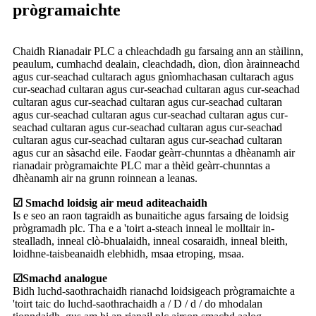
prògramaichte
Chaidh Rianadair PLC a chleachdadh gu farsaing ann an stàilinn,
peaulum, cumhachd dealain, cleachdadh, dìon, dìon àrainneachd
agus cur-seachad cultarach agus gnìomhachasan cultarach agus
cur-seachad cultaran agus cur-seachad cultaran agus cur-seachad
cultaran agus cur-seachad cultaran agus cur-seachad cultaran
agus cur-seachad cultaran agus cur-seachad cultaran agus cur-
seachad cultaran agus cur-seachad cultaran agus cur-seachad
cultaran agus cur-seachad cultaran agus cur-seachad cultaran
agus cur an sàsachd eile. Faodar geàrr-chunntas a dhèanamh air
rianadair prògramaichte PLC mar a thèid geàrr-chunntas a
dhèanamh air na grunn roinnean a leanas.
☑ Smachd loidsig air meud aditeachaidh
Is e seo an raon tagraidh as bunaitiche agus farsaing de loidsig
prògramadh plc. Tha e a 'toirt a-steach inneal le molltair in-
stealladh, inneal clò-bhualaidh, inneal cosaraidh, inneal bleith,
loidhne-taisbeanaidh elebhidh, msaa etroping, msaa.
☑
Smachd analogue
Bidh luchd-saothrachaidh rianachd loidsigeach prògramaichte a
'toirt taic do luchd-saothrachaidh a / D / d / do mhodalan