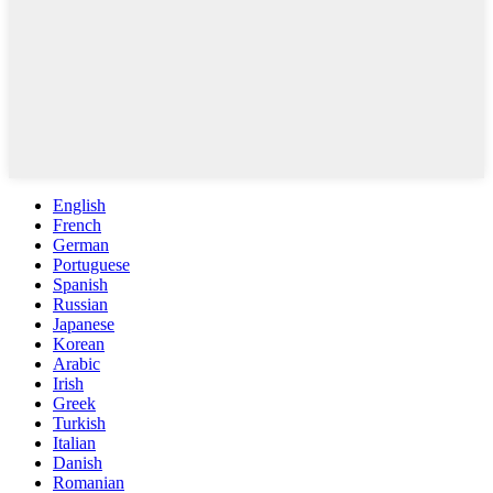
English
French
German
Portuguese
Spanish
Russian
Japanese
Korean
Arabic
Irish
Greek
Turkish
Italian
Danish
Romanian