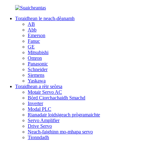
Toraidhean le neach-dèanamh
AB
Abb
Emerson
Fanuc
GE
Mitsubishi
Omron
Panasonic
Schneider
Siemens
Yaskawa
Toraidhean a rèir seòrsa
Motair Servo AC
Bòrd Ciorchachaidh Smachd
Inverter
Modal PLC
Rianadair loidsigeach prògramaichte
Servo Amplifier
Drive Servo
Neach-faighinn mo-mhapa servo
Tionndadh