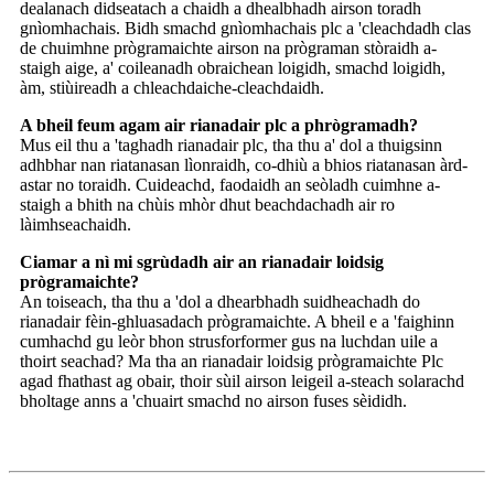
dealanach didseatach a chaidh a dhealbhadh airson toradh
gnìomhachais. Bidh smachd gnìomhachais plc a 'cleachdadh clas
de chuimhne prògramaichte airson na prògraman stòraidh a-
staigh aige, a' coileanadh obraichean loigidh, smachd loigidh,
àm, stiùireadh a chleachdaiche-cleachdaidh.
A bheil feum agam air rianadair plc a phrògramadh?
Mus eil thu a 'taghadh rianadair plc, tha thu a' dol a thuigsinn
adhbhar nan riatanasan lìonraidh, co-dhiù a bhios riatanasan àrd-
astar no toraidh. Cuideachd, faodaidh an seòladh cuimhne a-
staigh a bhith na chùis mhòr dhut beachdachadh air ro
làimhseachaidh.
Ciamar a nì mi sgrùdadh air an rianadair loidsig
prògramaichte?
An toiseach, tha thu a 'dol a dhearbhadh suidheachadh do
rianadair fèin-ghluasadach prògramaichte. A bheil e a 'faighinn
cumhachd gu leòr bhon strusforformer gus na luchdan uile a
thoirt seachad? Ma tha an rianadair loidsig prògramaichte Plc
agad fhathast ag obair, thoir sùil airson leigeil a-steach solarachd
bholtage anns a 'chuairt smachd no airson fuses sèididh.