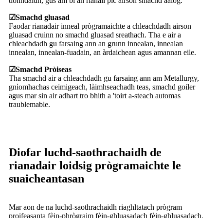
tionndaidh, gus am bi an rianail plc airson smachd aalog.
☑
Smachd gluasad
Faodar rianadair inneal prògramaichte a chleachdadh airson
gluasad cruinn no smachd gluasad sreathach. Tha e air a
chleachdadh gu farsaing ann an grunn innealan, innealan
innealan, innealan-fuadain, an àrdaichean agus amannan eile.
☑
Smachd Pròiseas
Tha smachd air a chleachdadh gu farsaing ann am Metallurgy,
gnìomhachas ceimigeach, làimhseachadh teas, smachd goiler
agus mar sin air adhart tro bhith a 'toirt a-steach automas
traublemable.
Diofar luchd-saothrachaidh de
rianadair loidsig prògramaichte le
suaicheantasan
Mar aon de na luchd-saothrachaidh riaghltatach prògram
proifeasanta fèin-phrògraim fèin-ghluasadach fèin-ghluasadach,