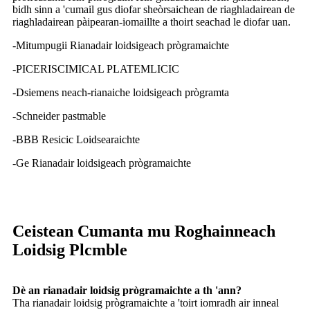
bidh sinn a 'cumail gus diofar sheòrsaichean de riaghladairean de
riaghladairean pàipearan-iomaillte a thoirt seachad le diofar uan.
-Mitumpugii Rianadair loidsigeach prògramaichte
-PICERISCIMICAL PLATEMLICIC
-Dsiemens neach-rianaiche loidsigeach prògramta
-Schneider pastmable
-BBB Resicic Loidsearaichte
-Ge Rianadair loidsigeach prògramaichte
Ceistean Cumanta mu Roghainneach
Loidsig Plcmble
Dè an rianadair loidsig prògramaichte a th 'ann?
Tha rianadair loidsig prògramaichte a 'toirt iomradh air inneal