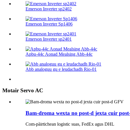
Emerson Inverter sp2402
Emerson Inverter Sp1406
Emerson Inverter sp2401
Apbu-44c Aonad Mealsing Abb-44c
Abb analoguu gu e leudachadh Rio-01
Motair Servo AC
Bam-droma wexta no post-d jexta cuir pos
Com-pàirtichean logistic suas, FedEx agus DHL