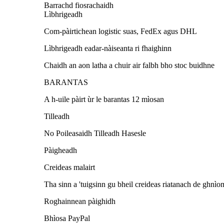
Barrachd fiosrachaidh
Lìbhrigeadh
Com-pàirtichean logistic suas, FedEx agus DHL
Lìbhrigeadh eadar-nàiseanta ri fhaighinn
Chaidh an aon latha a chuir air falbh bho stoc buidhne
BARANTAS
A h-uile pàirt ùr le barantas 12 mìosan
Tilleadh
No Poileasaidh Tilleadh Hasesle
Pàigheadh
Creideas malairt
Tha sinn a 'tuigsinn gu bheil creideas riatanach de ghnì
Roghainnean pàighidh
Bhìosa PayPal