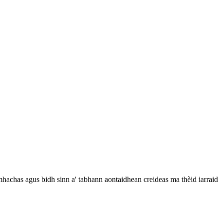
omhachas agus bidh sinn a' tabhann aontaidhean creideas ma thèid iarrai