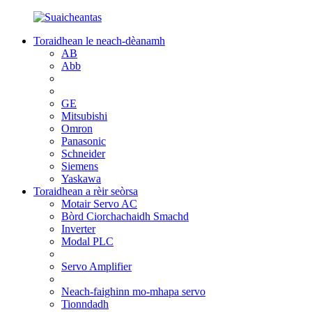
Toraidhean le neach-dèanamh
AB
Abb
GE
Mitsubishi
Omron
Panasonic
Schneider
Siemens
Yaskawa
Toraidhean a rèir seòrsa
Motair Servo AC
Bòrd Ciorchachaidh Smachd
Inverter
Modal PLC
Servo Amplifier
Neach-faighinn mo-mhapa servo
Tionndadh