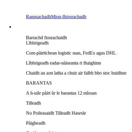
Rannsachadh
Mion-fhiosrachadh
Barrachd fiosrachaidh
Lìbhrigeadh
Com-pàirtichean logistic suas, FedEx agus DHL
Lìbhrigeadh eadar-nàiseanta ri fhaighinn
Chaidh an aon latha a chuir air falbh bho stoc buidhne
BARANTAS
A h-uile pàirt ùr le barantas 12 mìosan
Tilleadh
No Poileasaidh Tilleadh Hasesle
Pàigheadh