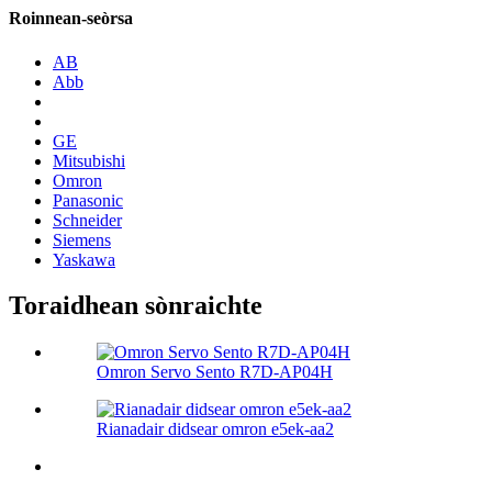
Roinnean-seòrsa
AB
Abb
GE
Mitsubishi
Omron
Panasonic
Schneider
Siemens
Yaskawa
Toraidhean sònraichte
Omron Servo Sento R7D-AP04H
Rianadair didsear omron e5ek-aa2