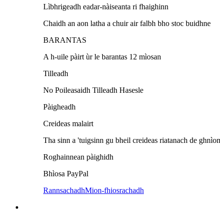
Lìbhrigeadh eadar-nàiseanta ri fhaighinn
Chaidh an aon latha a chuir air falbh bho stoc buidhne
BARANTAS
A h-uile pàirt ùr le barantas 12 mìosan
Tilleadh
No Poileasaidh Tilleadh Hasesle
Pàigheadh
Creideas malairt
Tha sinn a 'tuigsinn gu bheil creideas riatanach de ghnì
Roghainnean pàighidh
Bhìosa PayPal
Rannsachadh
Mion-fhiosrachadh