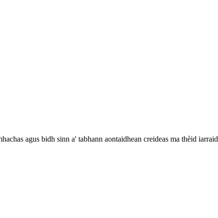
omhachas agus bidh sinn a' tabhann aontaidhean creideas ma thèid iarrai