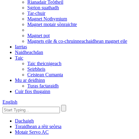
Rianadair Teòtheil
Sgrion suathadh
Tar-chuir
Magnet Nothymium
Magnet motair sònraichte
Magnet pot
Magnets eile & co-chruinneachaidhean magnet eile
Iarrtas
Naidheachdan
Taic
Taic theicnigeach
Seirbheis
Ceistean Cumanta
Mu ar deidhinn
Turas factaraidh
Cuir fios thugainn
English
Dachaigh
Toraidhean a rèir seòrsa
Motair Servo AC