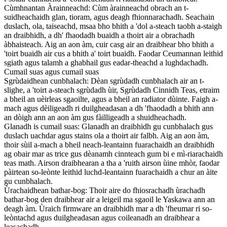
Cùmhnantan Àrainneachd: Cùm àrainneachd obrach an t-
suidheachaidh glan, tioram, agus deagh fhionnarachadh. Seachain
duslach, ola, taiseachd, msaa bho bhith a 'dol a-steach taobh a-staigh
an draibhidh, a dh' fhaodadh buaidh a thoirt air a obrachadh
àbhaisteach. Aig an aon àm, cuir casg air an draibhear bho bhith a
'toirt buaidh air cus a bhith a' toirt buaidh. Faodar Ceumannan leithid
sgiath agus talamh a ghabhail gus eadar-theachd a lughdachadh.
Cumail suas agus cumail suas
Sgrùdaidhean cunbhalach: Dèan sgrùdadh cunbhalach air an t-
slighe, a 'toirt a-steach sgrùdadh ùir, Sgrùdadh Cinnidh Teas, etraim
a bheil an uèirleas sgaoilte, agus a bheil an radiator dùinte. Faigh a-
mach agus dèiligeadh ri duilgheadasan a dh 'fhaodadh a bhith ann
an dòigh ann an aon àm gus fàilligeadh a shuidheachadh.
Glanadh is cumail suas: Glanadh an draibhidh gu cunbhalach gus
duslach uachdar agus stains ola a thoirt air falbh. Aig an aon àm,
thoir sùil a-mach a bheil neach-leantainn fuarachaidh an draibhidh
ag obair mar as trice gus dèanamh cinnteach gum bi e mì-riarachaidh
teas math. Airson draibhearan a tha a 'ruith airson ùine mhòr, faodar
pàirtean so-leònte leithid luchd-leantainn fuarachaidh a chur an àite
gu cunbhalach.
Ùrachaidhean bathar-bog: Thoir aire do fhiosrachadh ùrachadh
bathar-bog den draibhear air a leigeil ma sgaoil le Yaskawa ann an
deagh àm. Ùraich firmware an draibhidh mar a dh 'fheumar ri so-
leòntachd agus duilgheadasan agus coileanadh an draibhear a
leasachadh.