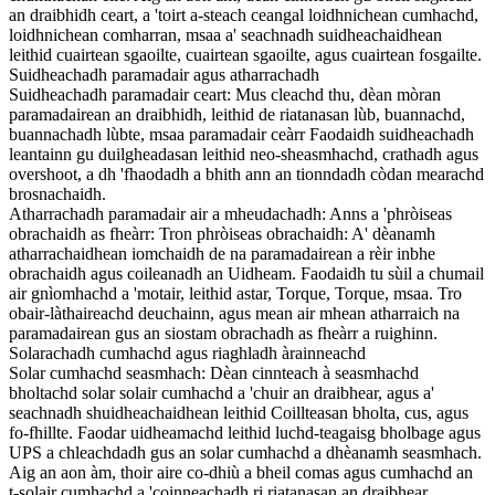
an draibhidh ceart, a 'toirt a-steach ceangal loidhnichean cumhachd,
loidhnichean comharran, msaa a' seachnadh suidheachaidhean
leithid cuairtean sgaoilte, cuairtean sgaoilte, agus cuairtean fosgailte.
Suidheachadh paramadair agus atharrachadh
Suidheachadh paramadair ceart: Mus cleachd thu, dèan mòran
paramadairean an draibhidh, leithid de riatanasan lùb, buannachd,
buannachadh lùbte, msaa paramadair ceàrr Faodaidh suidheachadh
leantainn gu duilgheadasan leithid neo-sheasmhachd, crathadh agus
overshoot, a dh 'fhaodadh a bhith ann an tionndadh còdan mearachd
brosnachaidh.
Atharrachadh paramadair air a mheudachadh: Anns a 'phròiseas
obrachaidh as fheàrr: Tron phròiseas obrachaidh: A' dèanamh
atharrachaidhean iomchaidh de na paramadairean a rèir inbhe
obrachaidh agus coileanadh an Uidheam. Faodaidh tu sùil a chumail
air gnìomhachd a 'motair, leithid astar, Torque, Torque, msaa. Tro
obair-làthaireachd deuchainn, agus mean air mhean atharraich na
paramadairean gus an siostam obrachadh as fheàrr a ruighinn.
Solarachadh cumhachd agus riaghladh àrainneachd
Solar cumhachd seasmhach: Dèan cinnteach à seasmhachd
bholtachd solar solair cumhachd a 'chuir an draibhear, agus a'
seachnadh shuidheachaidhean leithid Coillteasan bholta, cus, agus
fo-fhillte. Faodar uidheamachd leithid luchd-teagaisg bholbage agus
UPS a chleachdadh gus an solar cumhachd a dhèanamh seasmhach.
Aig an aon àm, thoir aire co-dhiù a bheil comas agus cumhachd an
t-solair cumhachd a 'coinneachadh ri riatanasan an draibhear.