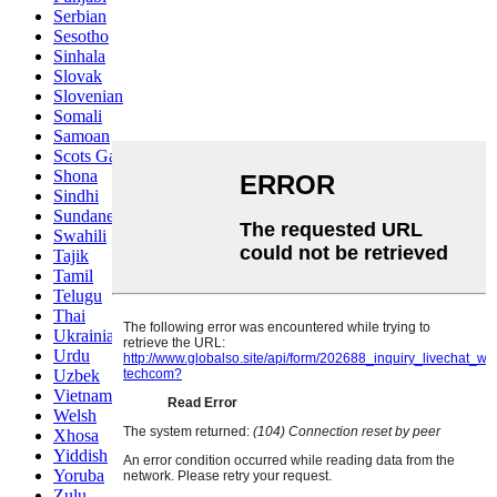
Serbian
Sesotho
Sinhala
Slovak
Slovenian
Somali
Samoan
Scots Gaelic
Shona
Sindhi
Sundanese
Swahili
Tajik
Tamil
Telugu
Thai
Ukrainian
Urdu
Uzbek
Vietnamese
Welsh
Xhosa
Yiddish
Yoruba
Zulu