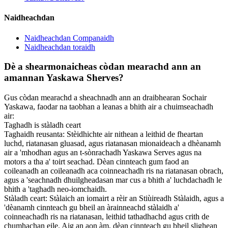
Naidheachdan
Naidheachdan Companaidh
Naidheachdan toraidh
Dè a shearmonaicheas còdan mearachd ann an
amannan Yaskawa Sherves?
Gus còdan mearachd a sheachnadh ann an draibhearan Sochair
Yaskawa, faodar na taobhan a leanas a bhith air a chuimseachadh
air:
Taghadh is stàladh ceart
Taghaidh reusanta: Stèidhichte air nithean a leithid de fheartan
luchd, riatanasan gluasad, agus riatanasan mionaideach a dhèanamh
air a 'mhodhan agus an t-sònrachadh Yaskawa Serves agus na
motors a tha a' toirt seachad. Dèan cinnteach gum faod an
coileanadh an coileanadh aca coinneachadh ris na riatanasan obrach,
agus a 'seachnadh dhuilgheadasan mar cus a bhith a' luchdachadh le
bhith a 'taghadh neo-iomchaidh.
Stàladh ceart: Stàlaich an iomairt a rèir an Stiùireadh Stàlaidh, agus a
'dèanamh cinnteach gu bheil an àrainneachd stàlaidh a'
coinneachadh ris na riatanasan, leithid tathadhachd agus crith de
chumhachan eile. Aig an aon àm, dèan cinnteach gu bheil slighean