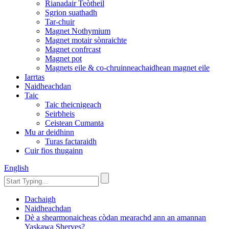
Rianadair Teòtheil
Sgrion suathadh
Tar-chuir
Magnet Nothymium
Magnet motair sònraichte
Magnet confrcast
Magnet pot
Magnets eile & co-chruinneachaidhean magnet eile
Iarrtas
Naidheachdan
Taic
Taic theicnigeach
Seirbheis
Ceistean Cumanta
Mu ar deidhinn
Turas factaraidh
Cuir fios thugainn
English
Dachaigh
Naidheachdan
Dè a shearmonaicheas còdan mearachd ann an amannan
Yaskawa Sherves?