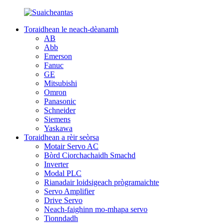
Toraidhean le neach-dèanamh
AB
Abb
Emerson
Fanuc
GE
Mitsubishi
Omron
Panasonic
Schneider
Siemens
Yaskawa
Toraidhean a rèir seòrsa
Motair Servo AC
Bòrd Ciorchachaidh Smachd
Inverter
Modal PLC
Rianadair loidsigeach prògramaichte
Servo Amplifier
Drive Servo
Neach-faighinn mo-mhapa servo
Tionndadh