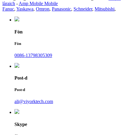
làraich
-
Amp Mobile Mobile
Fanuc
,
Yaskawa
,
Omron
,
Panasonic
,
Schneider
,
Mitsubishi
,
Fòn
Fòn
0086-13798305309
Post-d
Post-d
ali@viyorktech.com
Skype