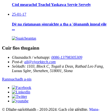
Còd mearachd Teachd Yaskawa Servie Servely
25-01-17
Dè na riatanasan sònraichte a tha a 'dèanamh inneal eile
...
Cuir fios thugainn
Gluasadach / whatsapp:
0086-13798305309
Post-d:
ali@viyorktech.com
Seòladh:
1103, Block C, Togail a Deas, Rathad Leo Fang,
Luouu Sgìre, Shenzhen, 518001, Sìona
Rannsachadh a-nis
© Dlighe-sgrìobhaidh - 2010-2024: Gach còir glèidhte.
Mapa-