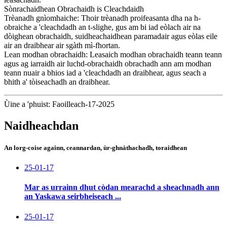
Sònrachaidhean Obrachaidh is Cleachdaidh
Trèanadh gnìomhaiche: Thoir trèanadh proifeasanta dha na h-
obraiche a 'cleachdadh an t-slighe, gus am bi iad eòlach air na
dòighean obrachaidh, suidheachaidhean paramadair agus eòlas eile
air an draibhear air sgàth mì-fhortan.
Lean modhan obrachaidh: Leasaich modhan obrachaidh teann teann
agus ag iarraidh air luchd-obrachaidh obrachadh ann am modhan
teann nuair a bhios iad a 'cleachdadh an draibhear, agus seach a
bhith a' tòiseachadh an draibhear.
Ùine a 'phuist: Faoilleach-17-2025
Naidheachdan
An lorg-coise againn, ceannardan, ùr-ghnàthachadh, toraidhean
25-01-17
Mar as urrainn dhut còdan mearachd a sheachnadh ann
an Yaskawa seirbheiseach ...
25-01-17