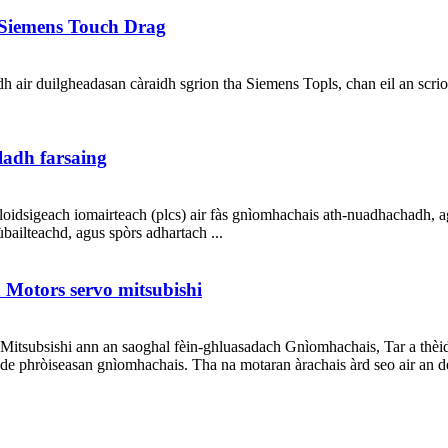
 Siemens Touch Drag
air duilgheadasan càraidh sgrion tha Siemens Topls, chan eil an scrio
ladh farsaing
idsigeach iomairteach (plcs) air fàs gnìomhachais ath-nuadhachadh, agus
bailteachd, agus spòrs adhartach ...
h Motors servo mitsubishi
itsubsishi ann an saoghal fèin-ghluasadach Gnìomhachais, Tar a thèid 
 de phròiseasan gnìomhachais. Tha na motaran àrachais àrd seo air an d