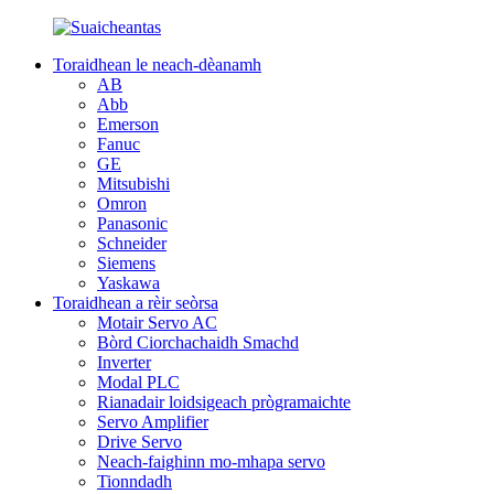
Toraidhean le neach-dèanamh
AB
Abb
Emerson
Fanuc
GE
Mitsubishi
Omron
Panasonic
Schneider
Siemens
Yaskawa
Toraidhean a rèir seòrsa
Motair Servo AC
Bòrd Ciorchachaidh Smachd
Inverter
Modal PLC
Rianadair loidsigeach prògramaichte
Servo Amplifier
Drive Servo
Neach-faighinn mo-mhapa servo
Tionndadh