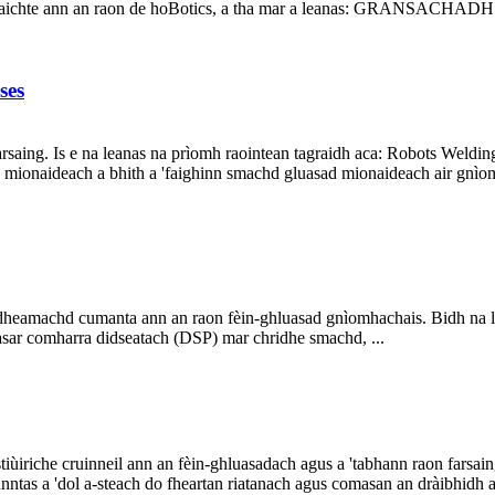
healaichte ann an raon de hoBotics, a tha mar a leanas: GRANSACHAD
ses
rsaing. Is e na leanas na prìomh raointean tagraidh aca: Robots Weld
mionaideach a bhith a 'faighinn smachd gluasad mionaideach air gnìom
heamachd cumanta ann an raon fèin-ghluasad gnìomhachais. Bidh na lea
asar comharra didseatach (DSP) mar chridhe smachd, ...
he cruinneil ann an fèin-ghluasadach agus a 'tabhann raon farsaing d
as a 'dol a-steach do fheartan riatanach agus comasan an dràibhidh aca