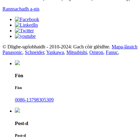
Rannsachadh a-nis
© Dlighe-sgrìobhaidh - 2010-2024: Gach còir glèidhte.
Mapa-làraich
Panasonic
,
Schneider
,
Yaskawa
,
Mitsubishi
,
Omron
,
Fanuc
,
Fòn
Fòn
0086-13798305309
Post-d
Post-d