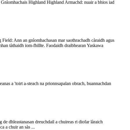
H Gnìomhachais Highland Highland Armachd: nuair a bhios iad
ing Field: Ann an gnìomhachasan mar saothrachadh càraidh agus
han tàthaidh iom-fhillte. Faodaidh draibhearan Yaskawa
nas a 'toirt a-steach na prionnsapalan obrach, buannachdan
e dhleastanasan dreuchdail a chuireas ri diofar làraich
 a chuir an sàs ...