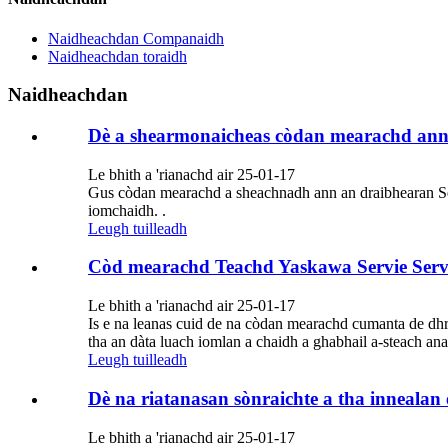
Naidheachdan Companaidh
Naidheachdan toraidh
Naidheachdan
Dè a shearmonaicheas còdan mearachd an
Le bhith a 'rianachd air 25-01-17
Gus còdan mearachd a sheachnadh ann an draibhearan Servo
iomchaidh. .
Leugh tuilleadh
Còd mearachd Teachd Yaskawa Servie Serv
Le bhith a 'rianachd air 25-01-17
Is e na leanas cuid de na còdan mearachd cumanta de dhr
tha an dàta luach iomlan a chaidh a ghabhail a-steach an
Leugh tuilleadh
Dè na riatanasan sònraichte a tha innealan
Le bhith a 'rianachd air 25-01-17