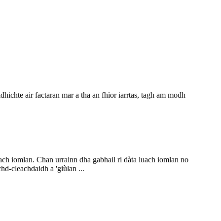
hichte air factaran mar a tha an fhìor iarrtas, tagh am modh
ch iomlan. Chan urrainn dha gabhail ri dàta luach iomlan no
hd-cleachdaidh a 'giùlan ...