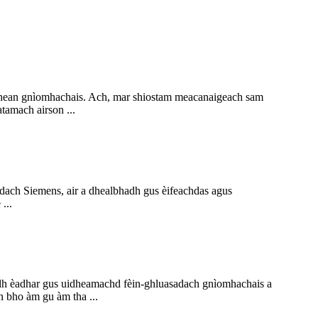
idhean gnìomhachais. Ach, mar shiostam meacanaigeach sam
tamach airson ...
ach Siemens, air a dhealbhadh gus èifeachdas agus
...
idh èadhar gus uidheamachd fèin-ghluasadach gnìomhachais a
n bho àm gu àm tha ...