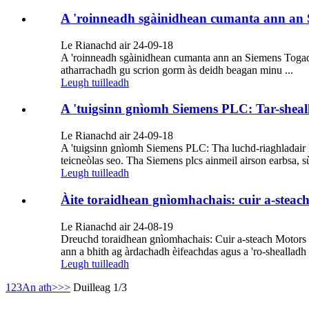
A 'roinneadh sgàinidhean cumanta ann an
Le Rianachd air 24-09-18
A 'roinneadh sgàinidhean cumanta ann an Siemens Togadh 
atharrachadh gu scrion gorm às deidh beagan minu ...
Leugh tuilleadh
A 'tuigsinn gnìomh Siemens PLC: Tar-sheal
Le Rianachd air 24-09-18
A 'tuigsinn gnìomh Siemens PLC: Tha luchd-riaghladair lo
teicneòlas seo. Tha Siemens plcs ainmeil airson earbsa, sù
Leugh tuilleadh
Àite toraidhean gnìomhachais: cuir a-steac
Le Rianachd air 24-08-19
Dreuchd toraidhean gnìomhachais: Cuir a-steach Motors M
ann a bhith ag àrdachadh èifeachdas agus a 'ro-shealladh
Leugh tuilleadh
1
2
3
An ath>
>>
Duilleag 1/3