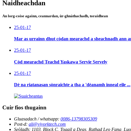
Naidheachdan
An lorg-coise againn, ceannardan, ùr-ghnàthachadh, toraidhean
25-01-17
Mar as urrainn dhut còdan mearachd a sheachnadh ann an 
25-01-17
Còd mearachd Teachd Yaskawa Servie Servely
25-01-17
Dè na riatanasan sònraichte a tha a 'dèanamh inneal eile ...
Cuir fios thugainn
Gluasadach / whatsapp:
0086-13798305309
Post-d:
ali@viyorktech.com
Seòladh:
1103, Block C, Togail a Deas, Rathad Leo Fang, Luo