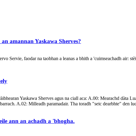
n an amannan Yaskawa Sherves?
 Servie, faodar na taobhan a leanas a bhith a 'cuimseachadh air: stèid
ely
àibhearan Yaskawa Sherves agus na ciall aca: A.00: Mearachd dàta Lua
abarrach. A.02: Milleadh paramadair. Tha toradh "seic dearbhte" den luc
 eile ann an achadh a 'bhogha.