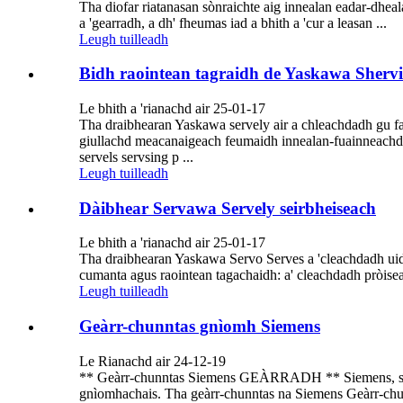
Tha diofar riatanasan sònraichte aig innealan eadar-d
a 'gearradh, a dh' fheumas iad a bhith a 'cur a leasan ...
Leugh tuilleadh
Bidh raointean tagraidh de Yaskawa Shervi
Le bhith a 'rianachd air 25-01-17
Tha draibhearan Yaskawa servely air a chleachdadh gu fa
giullachd meacanaigeach feumaidh innealan-fuainneachd 
servels servsing p ...
Leugh tuilleadh
Dàibhear Servawa Servely seirbheiseach
Le bhith a 'rianachd air 25-01-17
Tha draibhearan Yaskawa Servo Serves a 'cleachdadh uid
cumanta agus raointean tagachaidh: a' cleachdadh pròise
Leugh tuilleadh
Geàrr-chunntas gnìomh Siemens
Le Rianachd air 24-12-19
** Geàrr-chunntas Siemens GEÀRRADH ** Siemens, stiùiric
gnìomhachais. Tha geàrr-chunntas na Siemens Geàrr-chunnt