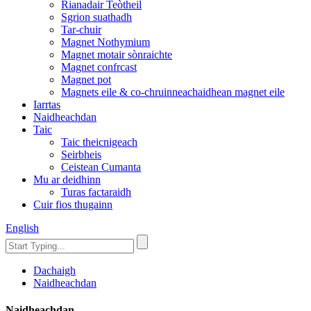
Rianadair Teòtheil
Sgrion suathadh
Tar-chuir
Magnet Nothymium
Magnet motair sònraichte
Magnet confrcast
Magnet pot
Magnets eile & co-chruinneachaidhean magnet eile
Iarrtas
Naidheachdan
Taic
Taic theicnigeach
Seirbheis
Ceistean Cumanta
Mu ar deidhinn
Turas factaraidh
Cuir fios thugainn
English
Dachaigh
Naidheachdan
Naidheachdan