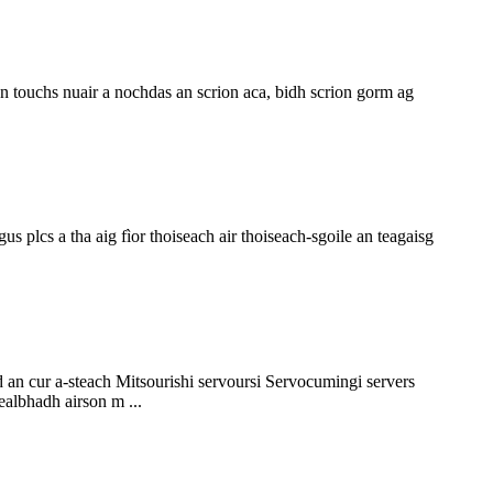
n touchs nuair a nochdas an scrion aca, bidh scrion gorm ag
 plcs a tha aig fìor thoiseach air thoiseach-sgoile an teagaisg
an cur a-steach Mitsourishi servoursi Servocumingi servers
ealbhadh airson m ...