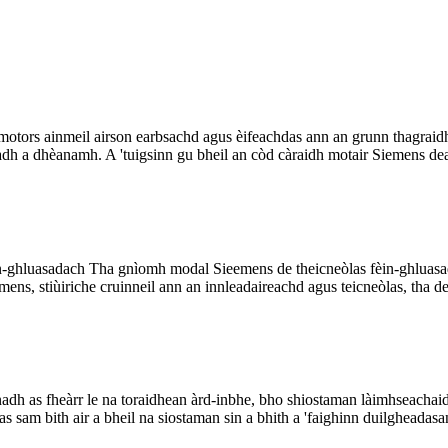
motors ainmeil airson earbsachd agus èifeachdas ann an grunn thagra
radh a dhèanamh. A 'tuigsinn gu bheil an còd càraidh motair Siemens dea
n-ghluasadach Tha gnìomh modal Sieemens de theicneòlas fèin-ghluasad
ns, stiùiriche cruinneil ann an innleadaireachd agus teicneòlas, tha de 
adh as fheàrr le na toraidhean àrd-inbhe, bho shiostaman làimhseacha
 sam bith air a bheil na siostaman sin a bhith a 'faighinn duilgheadasa