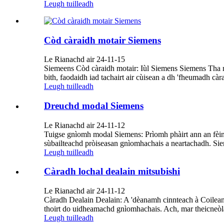
Leugh tuilleadh
Còd càraidh motair Siemens
Le Rianachd air 24-11-15
Siemeens Còd càraidh motair: Iùl Siemens Siemens Tha 
bith, faodaidh iad tachairt air cùisean a dh 'fheumadh cà
Leugh tuilleadh
Dreuchd modal Siemens
Le Rianachd air 24-11-12
Tuigse gnìomh modal Siemens: Prìomh phàirt ann an fèi
sùbailteachd pròiseasan gnìomhachais a neartachadh. Sieme
Leugh tuilleadh
Càradh lochal dealain mitsubishi
Le Rianachd air 24-11-12
Càradh Dealain Dealain: A 'dèanamh cinnteach à Coilean
thoirt do uidheamachd gnìomhachais. Ach, mar theicneòlas
Leugh tuilleadh