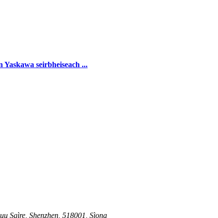
Yaskawa seirbheiseach ...
uu Sgìre, Shenzhen, 518001, Sìona