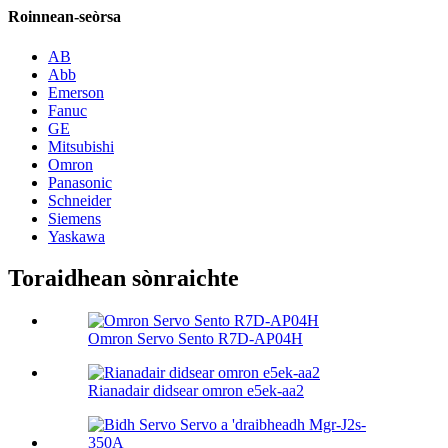
Roinnean-seòrsa
AB
Abb
Emerson
Fanuc
GE
Mitsubishi
Omron
Panasonic
Schneider
Siemens
Yaskawa
Toraidhean sònraichte
Omron Servo Sento R7D-AP04H
Rianadair didsear omron e5ek-aa2