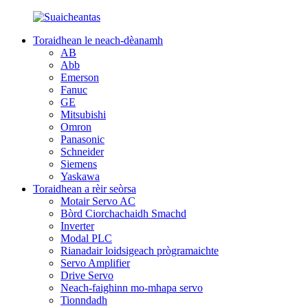
Toraidhean le neach-dèanamh
AB
Abb
Emerson
Fanuc
GE
Mitsubishi
Omron
Panasonic
Schneider
Siemens
Yaskawa
Toraidhean a rèir seòrsa
Motair Servo AC
Bòrd Ciorchachaidh Smachd
Inverter
Modal PLC
Rianadair loidsigeach prògramaichte
Servo Amplifier
Drive Servo
Neach-faighinn mo-mhapa servo
Tionndadh