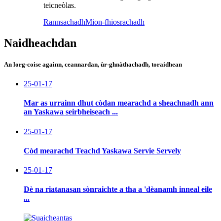
teicneòlas.
Rannsachadh
Mion-fhiosrachadh
Naidheachdan
An lorg-coise againn, ceannardan, ùr-ghnàthachadh, toraidhean
25-01-17
Mar as urrainn dhut còdan mearachd a sheachnadh ann
an Yaskawa seirbheiseach ...
25-01-17
Còd mearachd Teachd Yaskawa Servie Servely
25-01-17
Dè na riatanasan sònraichte a tha a 'dèanamh inneal eile
...