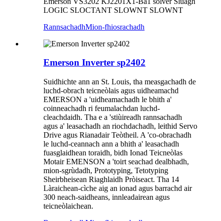
Emerson VS3202 KJ2201X1-Ba1 solver Sluagh
LOGIC SLOCTANT SLOWNT SLOWNT
Rannsachadh
Mion-fhiosrachadh
Emerson Inverter sp2402
Suidhichte ann an St. Louis, tha measgachadh de
luchd-obrach teicneòlais agus uidheamachd
EMERSON a 'uidheamachadh le bhith a'
coinneachadh ri feumalachdan luchd-
cleachdaidh. Tha e a 'stiùireadh rannsachadh
agus a' leasachadh an riochdachadh, leithid Servo
Drive agus Rianadair Teòtheil. A 'co-obrachadh
le luchd-ceannach ann a bhith a' leasachadh
fuasglaidhean toraidh, bidh Ionad Teicneòlas
Motair EMENSON a 'toirt seachad dealbhadh,
mion-sgrùdadh, Prototyping, Tetotyping
Sheirbheisean Riaghlaidh Pròiseact. Tha 14
Làraichean-cìche aig an ionad agus barrachd air
300 neach-saidheans, innleadairean agus
teicneòlaichean.