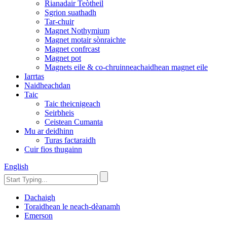
Rianadair Teòtheil
Sgrion suathadh
Tar-chuir
Magnet Nothymium
Magnet motair sònraichte
Magnet confrcast
Magnet pot
Magnets eile & co-chruinneachaidhean magnet eile
Iarrtas
Naidheachdan
Taic
Taic theicnigeach
Seirbheis
Ceistean Cumanta
Mu ar deidhinn
Turas factaraidh
Cuir fios thugainn
English
Dachaigh
Toraidhean le neach-dèanamh
Emerson