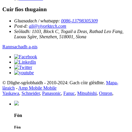
Cuir fios thugainn
Gluasadach / whatsapp:
0086-13798305309
Post-d:
ali@viyorktech.com
Seòladh:
1103, Block C, Togail a Deas, Rathad Leo Fang,
Luouu Sgìre, Shenzhen, 518001, Sìona
Rannsachadh a-nis
© Dlighe-sgrìobhaidh - 2010-2024: Gach còir glèidhte.
Mapa-
làraich
-
Amp Mobile Mobile
Yaskawa
,
Schneider
,
Panasonic
,
Fanuc
,
Mitsubishi
,
Omron
,
Fòn
Fòn