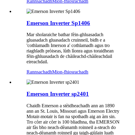
Rannsachadh
Mion-fhiosrachadh
Emerson Inverter Sp1406
Mar sholaraiche bathar fèin-ghluasadach
gluasadach gluasadach cruinneil, bidh e a
'cothlamadh Imerson a' cothlamadh agus tro
riaghladh pròiseas, lùth lìonra agus toraidhean
fèin-ghluasadach de chàileachd-chàileachdail
eireachdail.
Rannsachadh
Mion-fhiosrachadh
Emerson Inverter sp2401
Chaidh Emerson a stèidheachadh ann an 1890
ann an St. Louis, Missouri agus Emerson Electry
Motair-motair is fan na spothadh aig an àm sin.
Tro còrr air còrr is 100 bliadhna, tha EMERSON
air fàs bho neach-dèanamh roinneil a-steach do
neach-dèanamh roinneil gu taigh-giùlain luath